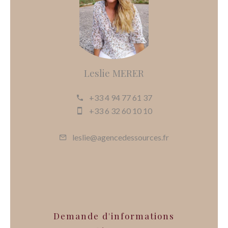
Leslie MERER
+33 4 94 77 61 37
+33 6 32 60 10 10
leslie@agencedessources.fr
Demande d'informations