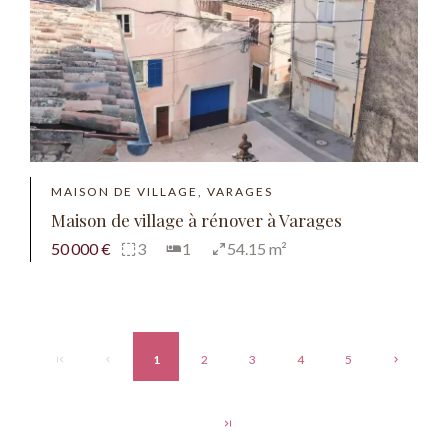
MAISON DE VILLAGE, VARAGES
Maison de village à rénover à Varages
50 000 €
3
1
54.15 m²
1
2
3
4
5