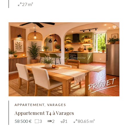
27 m²
APPARTEMENT, VARAGES
Appartement T4 à Varages
58 500 €
3
2
1
80.65 m²