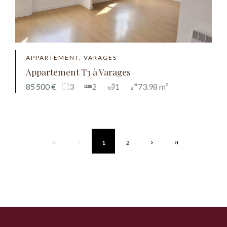
APPARTEMENT, VARAGES
Appartement T3 à Varages
85 500 €
3
2
1
73.98 m²
1
2