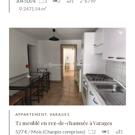
304 500 €
3
2
1
67 m²
2471.54 m²
APPARTEMENT, VARAGES
T2 meublé en rez-de-chaussée à Varages
527 € / Mois (Charges comprises)
2
1
1