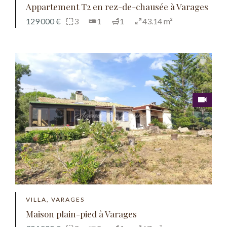
Appartement T2 en rez-de-chausée à Varages
129 000 €
3
1
1
43.14 m²
VILLA, VARAGES
Maison plain-pied à Varages