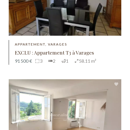
APPARTEMENT, VARAGES
EXCLU : Appartement T3 à Varages
91 500 €
3
2
1
58.11 m²