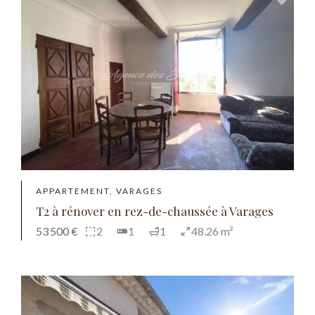
APPARTEMENT, VARAGES
T2 à rénover en rez-de-chaussée à Varages
53 500 €
2
1
1
48.26 m²