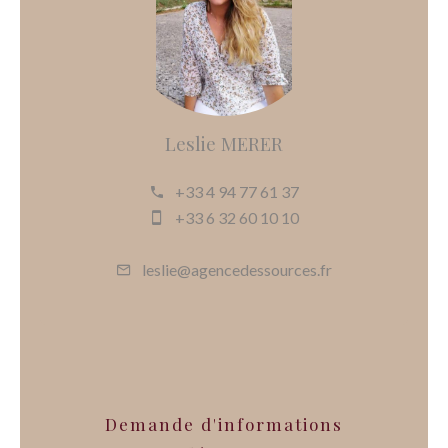
Leslie MERER
+33 4 94 77 61 37
+33 6 32 60 10 10
leslie@agencedessources.fr
Demande d'informations