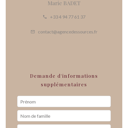
Marie BADET
+33 4 94 77 61 37
contact@agencedessources.fr
Demande d'informations
supplémentaires