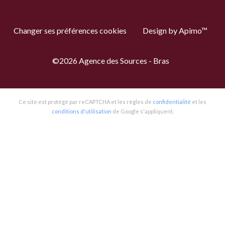
Changer ses préférences cookies
Design by
Apimo™
©2026 Agence des Sources - Bras
Ce site est protégé par reCAPTCHA et les règles de
confidentialité
et les
conditions d'utilisation
de Google s'appliquent.