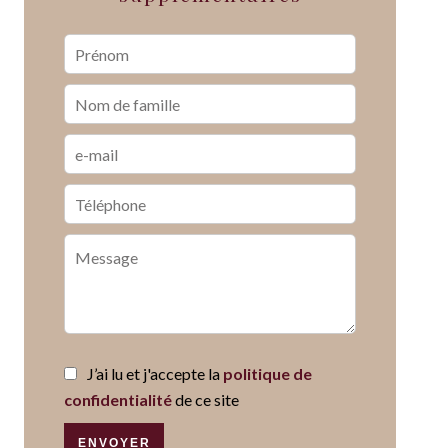
J’ai lu et j'accepte la
politique de
confidentialité
de ce site
ENVOYER