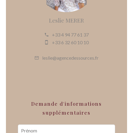
Leslie MERER
+33 4 94 77 61 37
+33 6 32 60 10 10
leslie@agencedessources.fr
Demande d'informations
supplémentaires