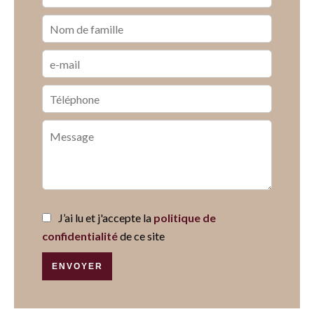
J’ai lu et j'accepte la
politique de
confidentialité
de ce site
ENVOYER