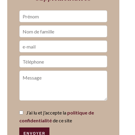
J’ai lu et j'accepte la
politique de
confidentialité
de ce site
ENVOYER