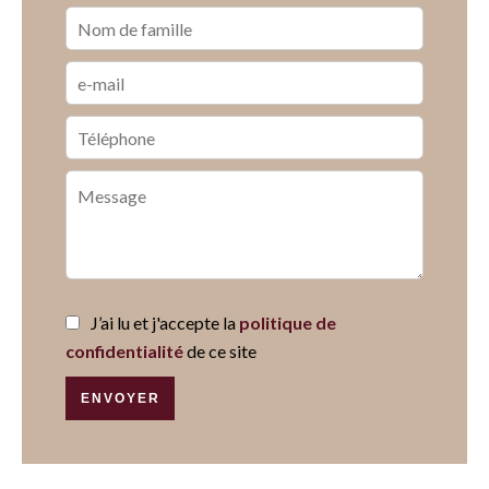
J’ai lu et j'accepte la
politique de
confidentialité
de ce site
ENVOYER