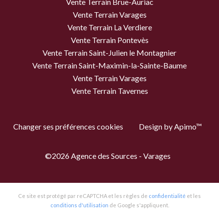
Vente Terrain Brue-Auriac
Vente Terrain Varages
Vente Terrain La Verdiere
Vente Terrain Pontevès
Vente Terrain Saint-Julien le Montagnier
Vente Terrain Saint-Maximin-la-Sainte-Baume
Vente Terrain Varages
Vente Terrain Tavernes
Changer ses préférences cookies
Design by
Apimo™
©2026 Agence des Sources - Varages
Ce site est protégé par reCAPTCHA et les règles de
confidentialité
et les
conditions d'utilisation
de Google s'appliquent.