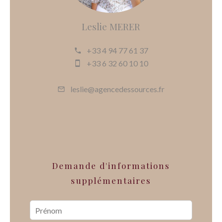
Leslie MERER
+33 4 94 77 61 37
+33 6 32 60 10 10
leslie@agencedessources.fr
Demande d'informations
supplémentaires