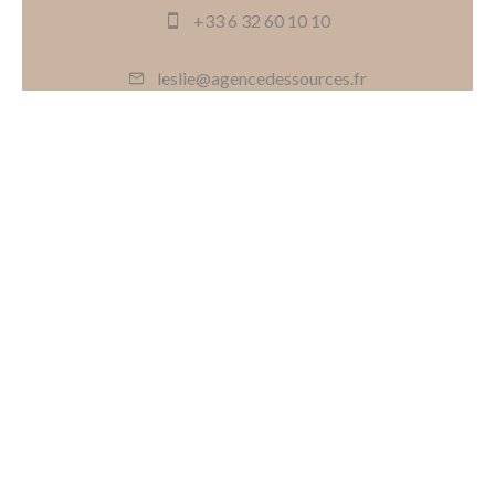
+33 6 32 60 10 10
leslie@agencedessources.fr
Demande d'informations
supplémentaires