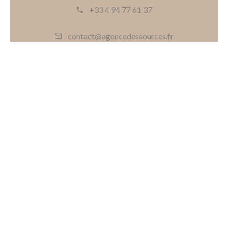
+33 4 94 77 61 37
contact@agencedessources.fr
Demande d'informations
supplémentaires