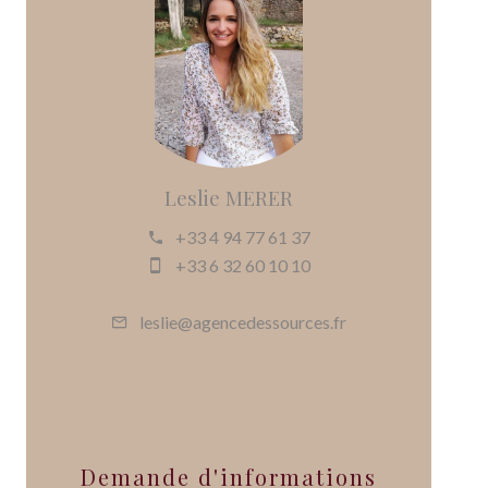
Leslie MERER
+33 4 94 77 61 37
+33 6 32 60 10 10
leslie@agencedessources.fr
Demande d'informations