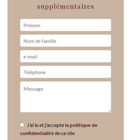
supplémentaires
J’ai lu et j'accepte la
politique de
confidentialité
de ce site