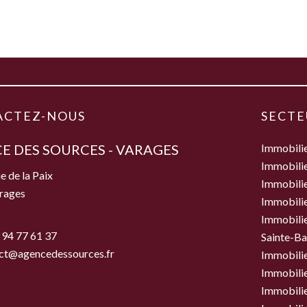
ACTEZ-NOUS
SECTE
E DES SOURCES - VARAGES
Immobili
Immobilie
e de la Paix
Immobili
rages
Immobilie
Immobilie
 94 77 61 37
Sainte-B
ct@agencedessources.fr
Immobilie
Immobilie
Immobilie