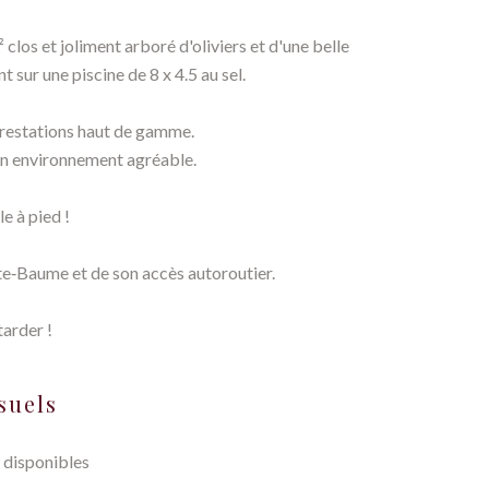
clos et joliment arboré d'oliviers et d'une belle
sur une piscine de 8 x 4.5 au sel.
prestations haut de gamme.
 un environnement agréable.
e à pied !
te‑Baume et de son accès autoroutier.
tarder !
suels
 disponibles