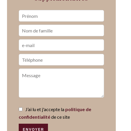
J’ai lu et j'accepte la
politique de
confidentialité
de ce site
ENVOYER