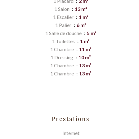
1 Placard
2 m²
1 Salon
13 m²
1 Escalier
1 m²
1 Palier
6 m²
1 Salle de douche
5 m²
1 Toilettes
1 m²
1 Chambre
11 m²
1 Dressing
10 m²
1 Chambre
13 m²
1 Chambre
13 m²
Prestations
Internet