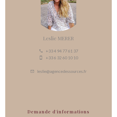
Leslie MERER
+33 4 94 77 61 37
+33 6 32 60 10 10
leslie@agencedessources.fr
Demande d'informations