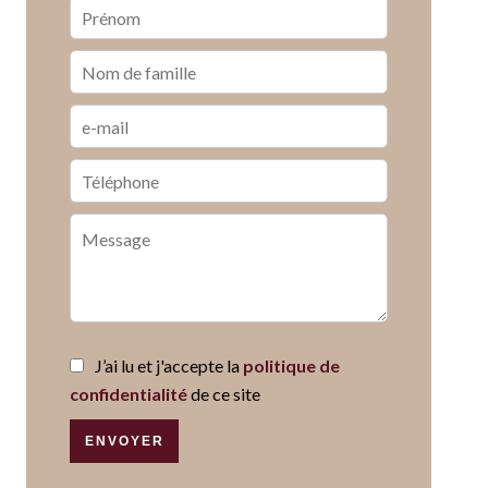
J’ai lu et j'accepte la
politique de
confidentialité
de ce site
ENVOYER