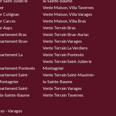
 Saint-Julien le
la-Sainte-Baume
er
Vente Maison, Villa Tavernes
er Cotignac
Vente Maison, Villa Varages
er Carces
Vente Maison, Villa Bras
er Aups
Vente Terrain Bras
partement Bras
Vente Terrain Brue-Auriac
partement Brue-
Vente Terrain Varages
Vente Terrain La Verdiere
partement La
Vente Terrain Pontevès
Vente Terrain Saint-Julien le
partement Pontevès
Montagnier
partement Saint-
Vente Terrain Saint-Maximin-
 Montagnier
la-Sainte-Baume
partement Saint-
Vente Terrain Varages
la-Sainte-Baume
Vente Terrain Tavernes
es - Varages