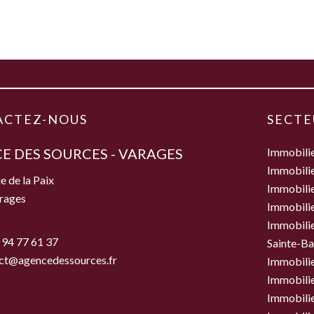
ACTEZ-NOUS
SECTE
E DES SOURCES - VARAGES
Immobili
Immobilie
e de la Paix
Immobili
rages
Immobilie
Immobilie
 94 77 61 37
Sainte-B
ct@agencedessources.fr
Immobilie
Immobilie
Immobilie