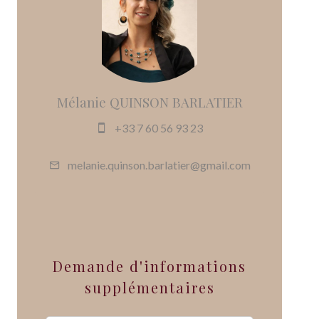
Mélanie QUINSON BARLATIER
+33 7 60 56 93 23
melanie.quinson.barlatier@gmail.com
Demande d'informations
supplémentaires