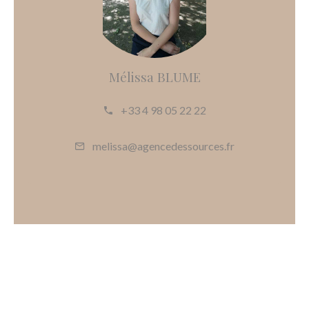
Mélissa BLUME
+33 4 98 05 22 22
melissa@agencedessources.fr
Demande d'informations
supplémentaires