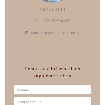
Marie BADET
+33 4 94 77 61 37
contact@agencedessources.fr
Demande d'informations
supplémentaires